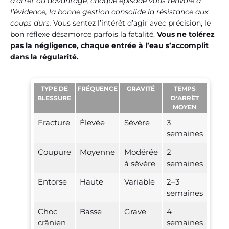
d’arrêt ou davantage, chaque épisode vous renvoie à
l’évidence, la bonne gestion consolide la résistance aux
coups durs.
Vous sentez l’intérêt d’agir avec précision, le
bon réflexe désamorce parfois la fatalité.
Vous ne tolérez
pas la négligence, chaque entrée à l’eau s’accomplit
dans la régularité.
TYPE DE
FRÉQUENCE
GRAVITÉ
TEMPS
BLESSURE
D’ARRÊT
MOYEN
Fracture
Élevée
Sévère
3
semaines
Coupure
Moyenne
Modérée
2
à sévère
semaines
Entorse
Haute
Variable
2–3
semaines
Choc
Basse
Grave
4
crânien
semaines