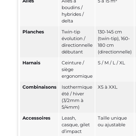
Ailes
Ailes à
5 à 15 m²
boudins /
hybrides /
delta
Planches
Twin-tip
130-145 cm
évolution /
(twin-tip), 160-
directionnelle
180 cm
débutant
(directionnelle)
Harnais
Ceinture /
S / M / L / XL
siège
ergonomique
Combinaisons
Isothermique
XS à XXL
été / hiver
(3/2mm à
5/4mm)
Accessoires
Leash,
Taille unique
casque, gilet
ou ajustable
d’impact