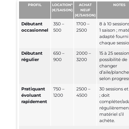
PROFIL
LOCATION*
ACHAT
NOTES
(€/SAISON)
NEUF
(€/SAISON)
Débutant
350 –
1700 –
8 à 10 session
occasionnel
500
2500
1 saison ; maté
adapté fourni
chaque sessio
Débutant
650 –
2000 –
15 à 25 session
régulier
900
3200
possibilité de
changer
d’aile/planche
selon progress
Pratiquant
750 –
2500 –
30 sessions et
évoluant
1200
4500
; doit
rapidement
compléter/ad
régulièrement
matériel s’il
achète.