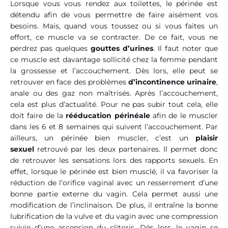
Lorsque vous vous rendez aux toilettes, le périnée est
détendu afin de vous permettre de faire aisément vos
besoins. Mais, quand vous toussez ou si vous faites un
effort, ce muscle va se contracter. De ce fait, vous ne
perdrez pas quelques
gouttes d’urines
. Il faut noter que
ce muscle est davantage sollicité chez la femme pendant
la grossesse et l’accouchement. Dès lors, elle peut se
retrouver en face des problèmes
d’incontinence urinaire
,
anale ou des gaz non maîtrisés. Après l’accouchement,
cela est plus d’actualité. Pour ne pas subir tout cela, elle
doit faire de la
rééducation périnéale
afin de le muscler
dans les 6 et 8 semaines qui suivent l’accouchement. Par
ailleurs, un périnée bien muscler, c’est un
plaisir
sexuel
retrouvé par les deux partenaires. Il permet donc
de retrouver les sensations lors des rapports sexuels. En
effet, lorsque le périnée est bien musclé, il va favoriser la
réduction de l’orifice vaginal avec un resserrement d’une
bonne partie externe du vagin. Cela permet aussi une
modification de l’inclinaison. De plus, il entraîne la bonne
lubrification de la vulve et du vagin avec une compression
suivie d’une ascension du clitoris. Dès lors, le vagin se