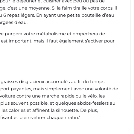
 pour le déjeuner et cuisiner avec peu ou pas de
e, c’est une moyenne. Si la faim tiraille votre corps, il
u 6 repas légers. En ayant une petite bouteille d’eau
orgées d’eau.
inée purgera votre métabolisme et empêchera de
n est important, mais il faut également s’activer pour
e graisses disgracieux accumulés au fil du temps.
 sport payantes, mais simplement avec une volonté de
voiture contre une marche rapide ou le vélo, les
le plus souvent possible, et quelques abdos-fessiers au
s calories et affinent la silhouette. De plus,
fisant et bien s’étirer chaque matin.’