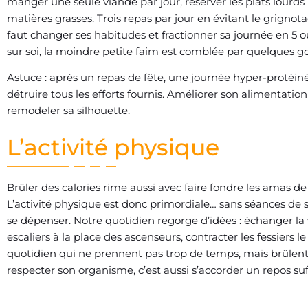
manger une seule viande par jour, réserver les plats lourds
matières grasses. Trois repas par jour en évitant le grignotag
faut changer ses habitudes et fractionner sa journée en 5 o
sur soi, la moindre petite faim est comblée par quelques g
Astuce : après un repas de fête, une journée hyper-proté
détruire tous les efforts fournis. Améliorer son alimentatio
remodeler sa silhouette.
L’activité physique
Brûler des calories rime aussi avec faire fondre les amas d
L’activité physique est donc primordiale… sans séances de
se dépenser. Notre quotidien regorge d’idées : échanger la 
escaliers à la place des ascenseurs, contracter les fessiers 
quotidien qui ne prennent pas trop de temps, mais brûlent le
respecter son organisme, c’est aussi s’accorder un repos suf