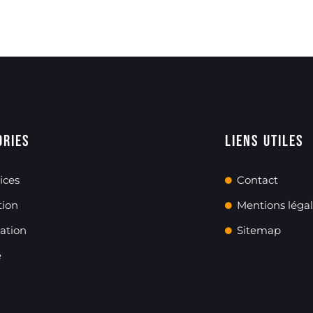
ories
Liens utiles
ices
Contact
tion
Mentions léga
ation
Sitemap
é