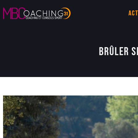
Act
Brûler s