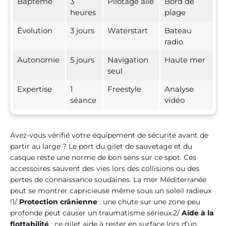
Baptême
3
Pilotage aile
Bord de
heures
plage
Évolution
3 jours
Waterstart
Bateau
radio
Autonomie
5 jours
Navigation
Haute mer
seul
Expertise
1
Freestyle
Analyse
séance
vidéo
Avez-vous vérifié votre équipement de sécurité avant de
partir au large ? Le port du gilet de sauvetage et du
casque reste une norme de bon sens sur ce spot. Ces
accessoires sauvent des vies lors des collisions ou des
pertes de connaissance soudaines. La mer Méditerranée
peut se montrer capricieuse même sous un soleil radieux
!1/
Protection crânienne
: une chute sur une zone peu
profonde peut causer un traumatisme sérieux.2/
Aide à la
flottabilité
: ce gilet aide à rester en surface lors d’un