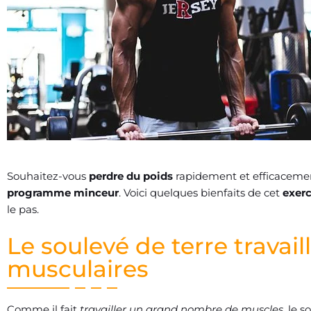
Souhaitez-vous
perdre du poids
rapidement et efficacement
programme minceur
. Voici quelques bienfaits de cet
exer
le pas.
Le soulevé de terre travai
musculaires
Comme il fait
travailler un grand nombre de muscles
, le 